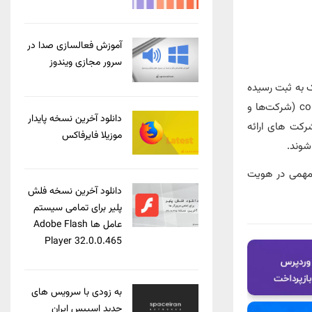
آموزش فعالسازی صدا در
سرور مجازی ویندوز
۱,۷ دامنه‌ با پسوند .ir در سامانه ایرنیک به ثبت رسیده
است. این دامنه‌ ها در پسوند های مختلفی مانند .ac.ir (مؤسسات آموزشی و پژوهشی)، .co.ir (شرکت‌ها و
دانلود آخرین نسخه پایدار
gov.ir (سازمان‌ های دولتی)، .id.ir (شناسه‌ های ملی شخصی)، .net.ir (شرکت‌ های ارائه‌
موزیلا فایرفاکس
 نقش مهمی در هویت
دانلود آخرین نسخه فلش
پلیر برای تمامی سیستم
عامل ها Adobe Flash
Player 32.0.0.465
به زودی با سرویس های
جدید اسپیس ایران