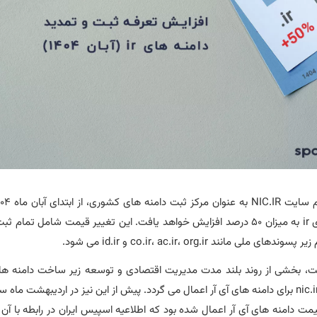
تمدید دامنه‌ های ir به میزان ۵۰ درصد افزایش خواهد یافت. این تغییر قیمت شامل تما
 ملی مانند co.ir، ac.ir، org.ir و id.ir می‌ شود.
ت، بخشی از روند بلند مدت مدیریت اقتصادی و توسعه زیر ساخت دامنه‌ های
 قیمت دامنه های آی آر اعمال شده بود که اطلاعیه اسپیس ایران در رابطه با آن