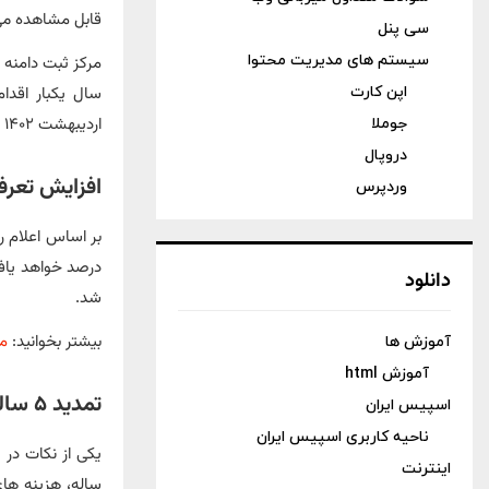
قابل مشاهده می
سی پنل
سیستم های مدیریت محتوا
مرکز ثبت دامنه‌
اپن کارت
سال یکبار اقدا
اردیبهشت ۱۴۰۲ و بروزرسانی اخیر قالب بخش کاربری ایرنیک برنامه ریزی شده است.
جوملا
دروپال
افزایش تعرفه 
وردپرس
درصد خواهد یافت
دانلود
شد.
بیشتر بخوانید:
مر
آموزش ها
آموزش html
تمدید ۵ ساله دامنه های آی آر
اسپیس ایران
ناحیه کاربری اسپیس ایران
اینترنت
ساله، هزینه های