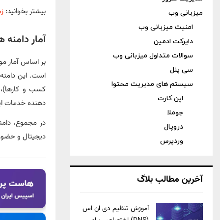
بیشتر بخوانید:
زم
میزبانی وب
امنیت میزبانی وب
آمار دامنه 
دایرکت ادمین
سوالات متداول میزبانی وب
سی پنل
سیستم های مدیریت محتوا
اپن کارت
دهنده خدمات اینترنتی)، .org.ir (سازمان‌ های غیر انتفاعی) و .r
جوملا
دروپال
دیجیتال و حضور آن
وردپرس
آخرین مطالب بلاگ
آموزش تنظیم دی ان اس