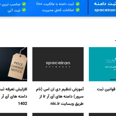
قوانین ثبت
آموزش تنظیم دی ان اس (نام
افزایش تعرفه ثبت
سرور) دامنه های آی آر ir از
طریق وبسایت nic.ir
1402