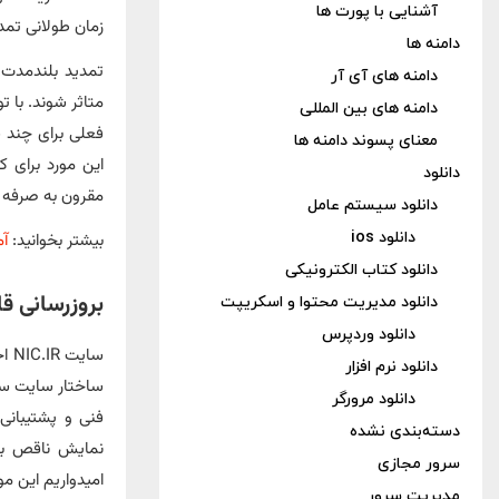
آشنایی با پورت ها
زمان طولانی تمد
دامنه ها
تمدید بلندمدت ع
دامنه های آی آر
دامنه های بین المللی
فعلی برای چند س
معنای پسوند دامنه ها
این مورد برای ک
دانلود
مقرون‌ به‌ صرف
دانلود سیستم عامل
دانلود ios
بیشتر بخوانید:
آموزش
دانلود کتاب الکترونیکی
بروزرسانی قالب
دانلود مدیریت محتوا و اسکریپت
دانلود وردپرس
دانلود نرم افزار
ساختار سایت سا
دانلود مرورگر
فنی و پشتیبانی،
دسته‌بندی نشده
نمایش ناقص بر
سرور مجازی
امیدواریم این موا
مدیریت سرور