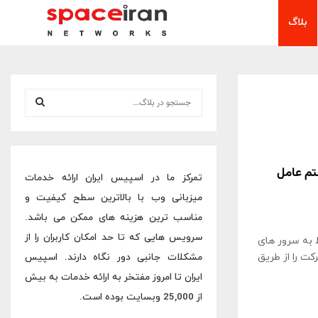
بلاگ
S
e
a
S
r
c
E
h
رور های HP با سیستم عامل
تمرکز ما در اسپیس ایران ارائه خدمات
f
A
میزبانی وب با بالاترین سطح کیفیت و
o
r
R
مناسب ترین هزینه های ممکن می باشد.
:
سرویس هایی که تا حد امکان کاربران را از
 فناوری مربوط به سرور های
C
کت را از طریق
مشکلات جانبی دور نگاه دارند. اسپیس
H
ایران تا امروز مفتخر به ارائه خدمات به بیش
از 25,000 وبسایت بوده است.