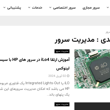
سرور مجازی
سرور اختصاصی
خدمات
پشتیبانی
ور
دی : مدیریت سرور
مدیریت سرور
آموزش ارتقا iLo4 در س
لینوکس
02 آوریل 2024
iLO یا Integrated Lights-Out یک
HP می باشد که امکان مدیریت سرورهای این شر
یک پنهای باند...
مدیریت سرور