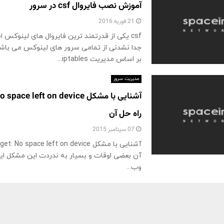
آموزش نصب فایروال csf در سرور
21 فوریه 2016
csf یکی از قدرتمند ترین فایروال های لینوک
جدا نشدنی از تمامی سرور های لینوکس می باشد،
بر اساس مدیریت iptables...
مدیریت سرور
راه حل آن
07 سپتامبر 2015
آن بعضی اوقات و بسیار به ندردت این مشکل ای
وب...