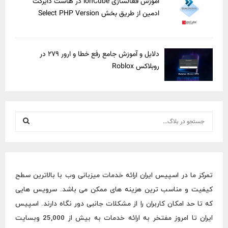
آموزش فعالسازی ionCube در هاست دایرکت
ادمین از طریق بخش Select PHP Version
دلایل و آموزش جامع رفع خطا و ارور ۲۷۹ در
روبلاکس Roblox
S
e
a
S
r
c
E
h
تمرکز ما در اسپیس ایران ارائه خدمات میزبانی وب با بالاترین سطح
f
A
کیفیت و مناسب ترین هزینه های ممکن می باشد. سرویس هایی
o
r
R
که تا حد امکان کاربران را از مشکلات جانبی دور نگاه دارند. اسپیس
:
ایران تا امروز مفتخر به ارائه خدمات به بیش از 25,000 وبسایت
C