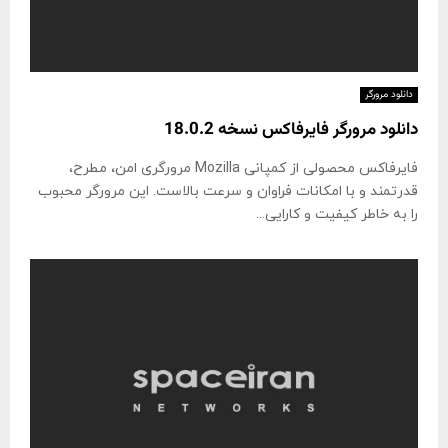
دانلود مرورگر
دانلود مرورگر فایرفاکس نسخه 18.0.2
فایرفاکس محصولی از كمپانی Mozilla مرورگری امن، مطرح،
قدرتمند و با امكانات فراوان و سرعت بالاست. این مرورگر محبوب
را به خاطر كیفیت و كارایی...