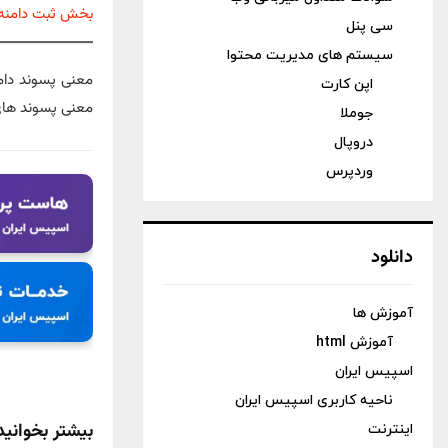
بخش ثبت دامنه 
سی پنل
سیستم های مدیریت محتوا
اپن کارت
معنی پسوند های دامنه .net – ثبت دامنه t
جوملا
دروپال
وردپرس
دانلود
آموزش ها
آموزش html
اسپیس ایران
ناحیه کاربری اسپیس ایران
بیشتر بخوانید
اینترنت