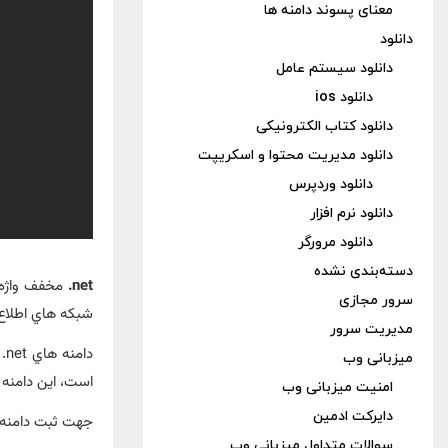
معنای پسوند دامنه ها
دانلود
دانلود سیستم عامل
دانلود ios
دانلود کتاب الکترونیکی
دانلود مدیریت محتوا و اسکریپت
دانلود وردپرس
دانلود نرم افزار
دانلود مرورگر
دسته‌بندی نشده
net.
سرور مجازی
شبكه هاي اطلاع 
مدیریت سرور
دا
میزبانی وب
است، این دامنه از 1 تا 10 سال قابل تمدید می
امنیت میزبانی وب
دایرکت ادمین
جهت ثبت دامنه ه
سوالات متداول میزبانی وب