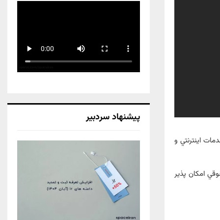
پیشنهاد سردبیر
 خدمات اينترنتي و
حقوقي امكان پذير