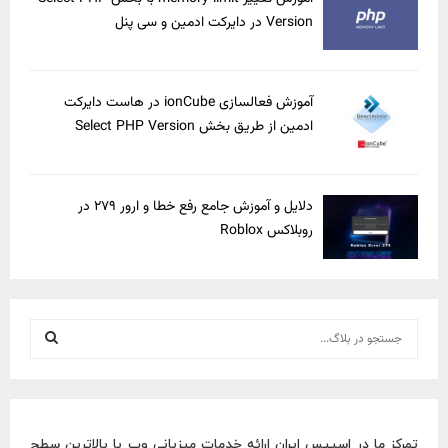
Version در دایرکت ادمین و سی پنل
آموزش فعالسازی ionCube در هاست دایرکت
ادمین از طریق بخش Select PHP Version
دلایل و آموزش جامع رفع خطا و ارور ۲۷۹ در
روبلاکس Roblox
S
e
a
S
r
c
E
h
تمرکز ما در اسپیس ایران ارائه خدمات میزبانی وب با بالاترین سطح